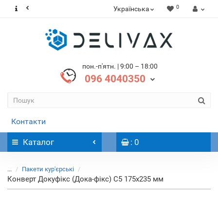
0
Українська
пон.-п'ятн. | 9:00 – 18:00
096 4040350
Контакти
Каталог
: 0
...
Пакети кур'єрські
Конверт Докуфікс (Дока-фікс) С5 175х235 мм