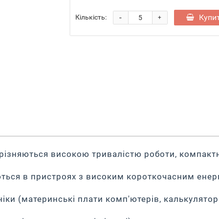
-
Купи
Кількість:
+
ідрізняються високою тривалістю роботи, компак
ться в пристроях з високим короткочасним енер
іки (материнські плати комп'ютерів, калькулятори