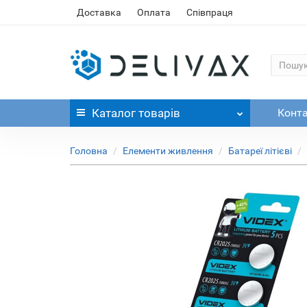
Доставка
Оплата
Співпраця
Каталог
товарів
Конт
Головна
Елементи живлення
Батареї літієві