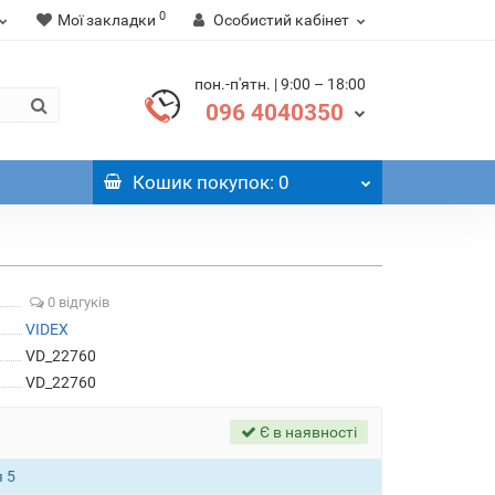
0
Мої закладки
Особистий кабінет
пон.-п'ятн. | 9:00 – 18:00
096 4040350
Кошик
покупок
: 0
0 відгуків
VIDEX
VD_22760
VD_22760
Є в наявності
 5