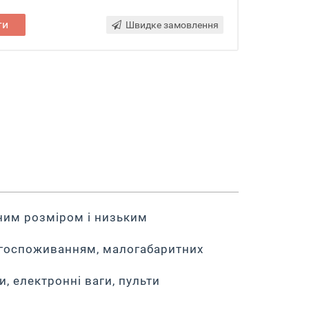
ти
Швидке замовлення
тним розміром і низьким
госпоживанням, малогабаритних
, електронні ваги, пульти