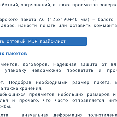
ействий, загрязнений, а также просмотра содер
ерского пакета A6 (125х190+40 мм) – белого 
адрес, нанести печать или оставить коммент
ь оптовый PDF прайс-лист
их пакетов
ументов, договоров. Надежная защита от вл
ю упаковку невозможно просветить и проч
зет. Подобрав необходимый размер пакета, 
 а также хранения.
ебьющихся предметов небольших размеров и 
лья и прочего, что часто отправляется инте
ужбы.
кета — визуальная деформация полиэтилен