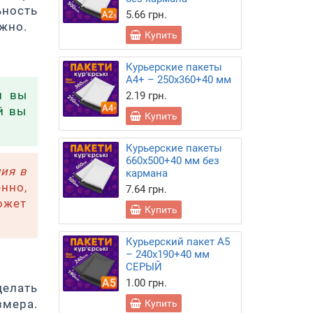
ность
5.66 грн.
жно.
Купить
Курьерские пакеты
А4+ – 250х360+40 мм
и вы
2.19 грн.
й вы
Купить
Курьерские пакеты
660х500+40 мм без
ия в
кармана
нно,
7.64 грн.
ожет
Купить
Курьерский пакет А5
– 240х190+40 мм
СЕРЫЙ
1.00 грн.
делать
мера.
Купить