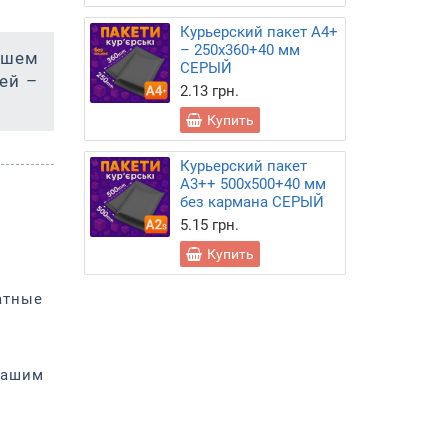
Курьерский пакет А4+
– 250х360+40 мм
ашем
СЕРЫЙ
ей –
2.13 грн.
Купить
Курьерский пакет
А3++ 500х500+40 мм
без кармана СЕРЫЙ
5.15 грн.
Купить
атные
вашим