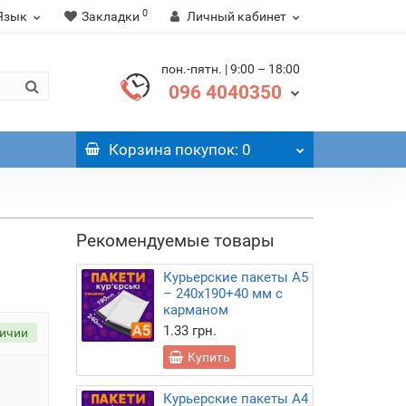
0
Язык
Закладки
Личный кабинет
пон.-пятн. | 9:00 – 18:00
096 4040350
Корзина
покупок
: 0
Рекомендуемые товары
Курьерские пакеты А5
– 240х190+40 мм с
карманом
1.33 грн.
личии
Купить
Курьерские пакеты А4