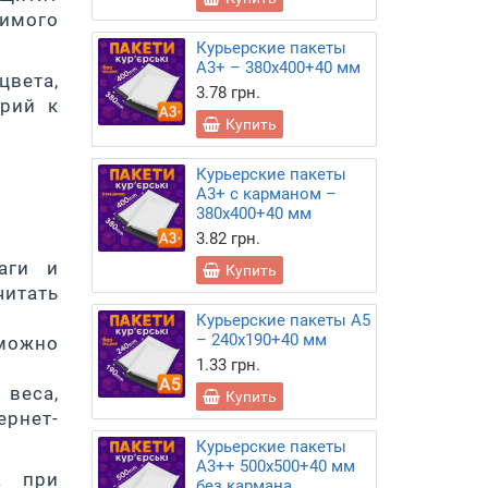
жимого
Курьерские пакеты
А3+ – 380х400+40 мм
цвета,
3.78 грн.
арий к
Купить
Курьерские пакеты
А3+ с карманом –
380х400+40 мм
3.82 грн.
аги и
Купить
итать
Курьерские пакеты А5
– 240х190+40 мм
можно
1.33 грн.
веса,
Купить
рнет-
Курьерские пакеты
А3++ 500х500+40 мм
а при
без кармана