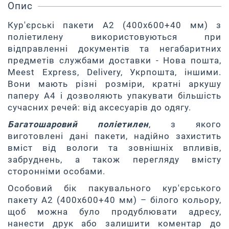
Опис
Кур'єрські пакети A2 (400х600+40 мм) з
поліетилену використовуються при
відправленні документів та негабаритних
предметів службами доставки - Нова пошта,
Meest Express, Delivery, Укрпошта, іншими.
Вони мають різні розміри, кратні аркушу
паперу А4 і дозволяють упакувати більшість
сучасних речей: від аксесуарів до одягу.
Багатошаровий поліетилен
, з якого
виготовлені дані пакети, надійно захистить
вміст від вологи та зовнішніх впливів,
забруднень, а також перегляду вмісту
сторонніми особами.
Особовий бік пакувального кур'єрського
пакету A2 (400х600+40 мм) – білого кольору,
щоб можна було продублювати адресу,
нанести друк або залишити коментар до