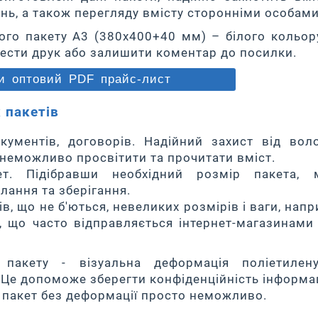
ень, а також перегляду вмісту сторонніми особами
ого пакету A3 (380х400+40 мм) – білого кольор
ести друк або залишити коментар до посилки.
и оптовий PDF прайс-лист
 пакетів
кументів, договорів. Надійний захист від вол
у неможливо просвітити та прочитати вміст.
ет. Підібравши необхідний розмір пакета, 
лання та зберігання.
в, що не б'ються, невеликих розмірів і ваги, напр
о, що часто відправляється інтернет-магазинами
о пакету - візуальна деформація поліетилен
 Це допоможе зберегти конфіденційність інформац
и пакет без деформації просто неможливо.