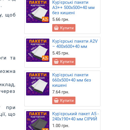
Кур'єрські пакети
.
А3++ 500х500+40 мм
без кишені
у, щоб
5.66 грн.
Купити
Кур'єрські пакети А2V
– 400х600+40 мм
5.45 грн.
оги та
Купити
можна
Кур'єрські пакети
660х500+40 мм без
иклад,
кишені
 через
7.64 грн.
Купити
у при
Кур'єрський пакет А5 -
ії, що
240х190+40 мм СІРИЙ
1.00 грн.