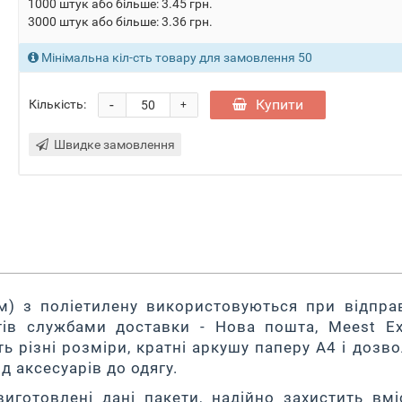
1000 штук або більше: 3.45 грн.
3000 штук або більше: 3.36 грн.
Мінімальна кіл-сть товару для замовлення 50
-
Купити
Кількість:
+
Швидке замовлення
м) з поліетилену використовуються при відпра
тів службами доставки - Нова пошта, Meest Ex
ть різні розміри, кратні аркушу паперу А4 і дозв
д аксесуарів до одягу.
виготовлені дані пакети, надійно захистить вмі