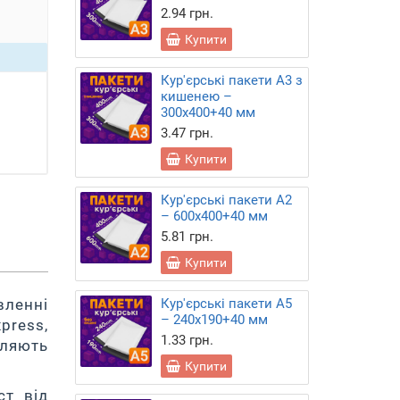
2.94 грн.
Купити
Кур'єрські пакети А3 з
кишенею –
300х400+40 мм
3.47 грн.
Купити
Кур'єрські пакети А2
– 600х400+40 мм
5.81 грн.
Купити
Кур'єрські пакети А5
вленні
– 240х190+40 мм
press,
1.33 грн.
оляють
Купити
ст від