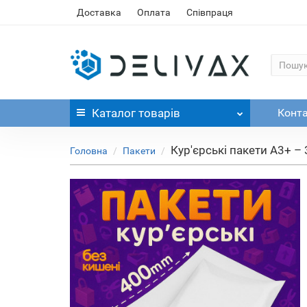
Доставка
Оплата
Співпраця
Каталог
товарів
Конт
Кур'єрські пакети А3+ 
Головна
Пакети