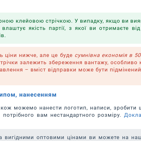
гарною клейовою стрічкою. У випадку, якщо ви ви
влаштує якість партії, з якої ви отримаєте від
ів.
ь ціни нижче, але це буде
сумнівна економія в 50
 стрічки залежить збереження вантажу, особливо 
авлення – вміст відправки може бути підмінений
типом, нанесенням
також можемо нанести логотип, написи, зробити 
и потрібного вам нестандартного розміру.
Докла
за вигідними оптовими цінами ви можете на на