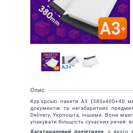
Опис
Кур'єрські пакети A3 (380х400+40 м
документів та негабаритних предме
Delivery, Укрпошта, іншими. Вони маю
упакувати більшість сучасних речей: ві
Багатошаровий поліетилен
, з якого 