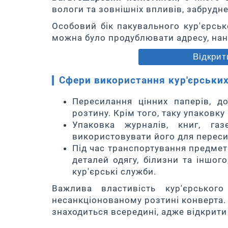
вологи та зовнішніх впливів, забрудн
Особовий бік пакувального кур'єрськ
можна було продублювати адресу, нан
Відкрит
Сфери використання кур'єрських
Пересилання цінних паперів, до
розтину. Крім того, таку упаковк
Упаковка журналів, книг, газ
використовувати його для переси
Під час транспортування предметі
деталей одягу, білизни та іншог
кур'єрські служби.
Важлива властивість кур'єрськог
несанкціонованому розтині конверта.
знаходиться всередині, адже відкрит