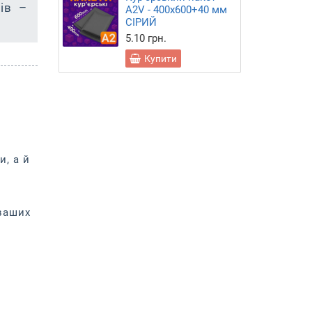
ів –
А2V - 400х600+40 мм
СІРИЙ
5.10 грн.
Купити
и, а й
ваших