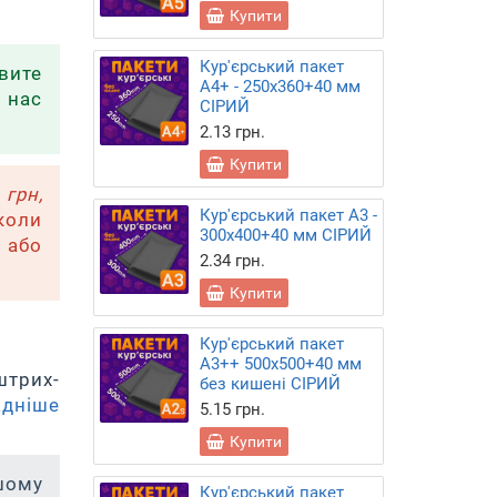
Купити
Кур'єрський пакет
явите
А4+ - 250х360+40 мм
 нас
СІРИЙ
2.13 грн.
Купити
 грн,
Кур'єрський пакет А3 -
коли
300х400+40 мм СІРИЙ
 або
2.34 грн.
Купити
Кур'єрський пакет
А3++ 500х500+40 мм
штрих-
без кишені СІРИЙ
дніше
5.15 грн.
Купити
шому
Кур'єрський пакет