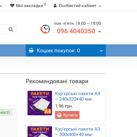
0
Мої закладки
Особистий кабінет
пон.-п'ятн. | 9:00 – 18:00
096 4040350
Кошик
покупок
: 0
Рекомендовані товари
Кур'єрські пакети А4
– 240х320+40 мм
1.96 грн.
ності
Купити
Кур'єрські пакети А3
– 300х400+40 мм