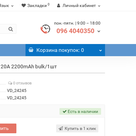
0
Язык
Закладки
Личный кабинет
пон.-пятн. | 9:00 – 18:00
096 4040350
Корзина
покупок
: 0
 20A 2200mAh bulk/1шт
0 отзывов
VD_24245
VD_24245
Есть в наличии
пить
Купить в 1 клик